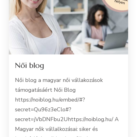
Női blog
Női blog a magyar női vállakozások
támogatásáért Női Blog
https://noiblog.hu/embed/#?
secret=Qu96z3eClo#?
secret=jVbDNFbu2Uhttps://noiblog.hu/ A
Magyar nők vállalkozásai: siker és