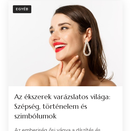
EGYÉB
Az ékszerek varázslatos világa:
Szépség, történelem és
szimbólumok
Az emberiség ősi vágya a díszítés és