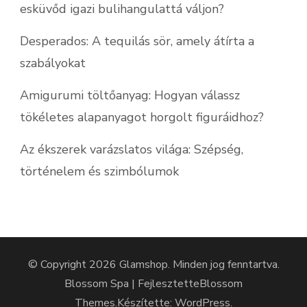
esküvőd igazi bulihangulattá váljon?
Desperados: A tequilás sör, amely átírta a
szabályokat
Amigurumi töltőanyag: Hogyan válassz
tökéletes alapanyagot horgolt figuráidhoz?
Az ékszerek varázslatos világa: Szépség,
történelem és szimbólumok
© Copyright 2026
Glamshop
. Minden jog fenntartva.
Blossom Spa | Fejlesztette
Blossom
Themes
.Készítette:
WordPress
.