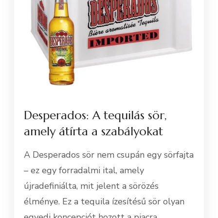
Desperados: A tequilás sör,
amely átírta a szabályokat
A Desperados sör nem csupán egy sörfajta
– ez egy forradalmi ital, amely
újradefiniálta, mit jelent a sörözés
élménye. Ez a tequila ízesítésű sör olyan
egyedi koncepciót hozott a piacra, …