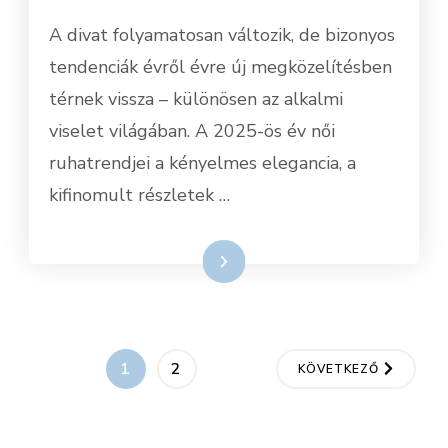
A divat folyamatosan változik, de bizonyos
tendenciák évről évre új megközelítésben
térnek vissza – különösen az alkalmi
viselet világában. A 2025-ös év női
ruhatrendjei a kényelmes elegancia, a
kifinomult részletek …
Tovább
Bejegyzések
OLDAL
OLDAL
1
2
KÖVETKEZŐ
lapozása