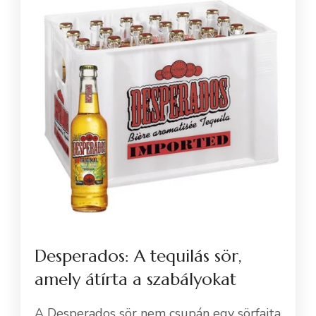
Desperados: A tequilás sör,
amely átírta a szabályokat
A Desperados sör nem csupán egy sörfajta