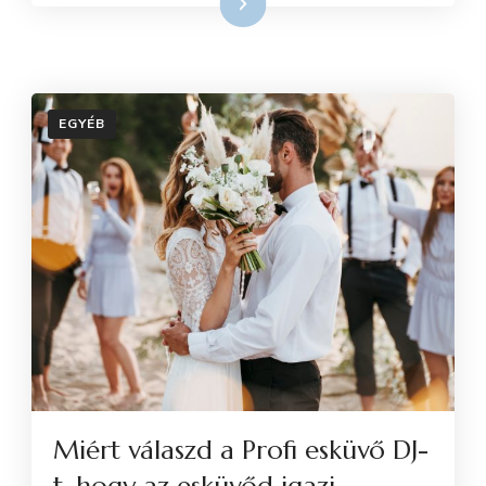
Tovább
EGYÉB
Miért válaszd a Profi esküvő DJ-
t, hogy az esküvőd igazi