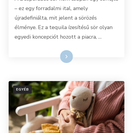
– ez egy forradalmi ital, amely
újradefiniálta, mit jelent a sörözés
élménye. Ez a tequila ízesítésű sör olyan
egyedi koncepciót hozott a piacra, …
Tovább
EGYÉB