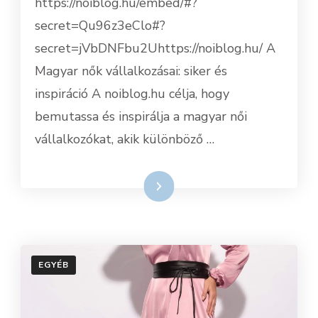
https://noiblog.hu/embed/#?
secret=Qu96z3eClo#?
secret=jVbDNFbu2Uhttps://noiblog.hu/ A
Magyar nők vállalkozásai: siker és
inspiráció A noiblog.hu célja, hogy
bemutassa és inspirálja a magyar női
vállalkozókat, akik különböző …
Tovább
EGYÉB